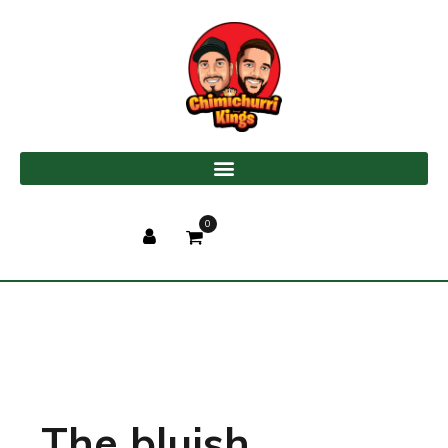
0
The bluish